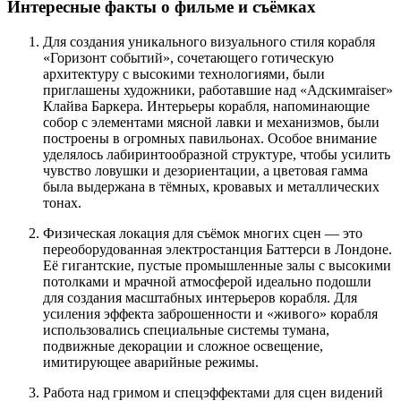
Интересные факты о фильме и съёмках
Для создания уникального визуального стиля корабля
«Горизонт событий», сочетающего готическую
архитектуру с высокими технологиями, были
приглашены художники, работавшие над «Адскимraiser»
Клайва Баркера. Интерьеры корабля, напоминающие
собор с элементами мясной лавки и механизмов, были
построены в огромных павильонах. Особое внимание
уделялось лабиринтообразной структуре, чтобы усилить
чувство ловушки и дезориентации, а цветовая гамма
была выдержана в тёмных, кровавых и металлических
тонах.
Физическая локация для съёмок многих сцен — это
переоборудованная электростанция Баттерси в Лондоне.
Её гигантские, пустые промышленные залы с высокими
потолками и мрачной атмосферой идеально подошли
для создания масштабных интерьеров корабля. Для
усиления эффекта заброшенности и «живого» корабля
использовались специальные системы тумана,
подвижные декорации и сложное освещение,
имитирующее аварийные режимы.
Работа над гримом и спецэффектами для сцен видений