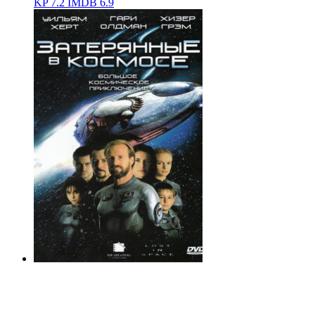
KP
7.2
IMDB
6.9