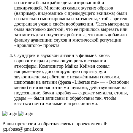
и насилия была крайне детализированной и
шокирующей. Многие из самых жутких образов
(например, видеозапись с предыдущего экипажа) были
сознательно смонтированы и затемнены, чтобы зритель
достраивал ужас в своём воображении. Часть материала
была настолько жёсткой, что её пришлось вырезать или
затемнить для получения рейтинга, что лишь добавило
фильму аудиенции слухов и мистической репутации
«проклятого» проекта.
Саундтрек и звуковой дизайн в фильме Сквозь
горизонт играли решающую роль в создании
атмосферы. Композитор Майкл Кэймен создал
напряжённую, диссонирующую партитуру, а
звукоинженеры работали с искажёнными голосами,
шепотами на латыни (фраза «Liberate me» — «Освободи
меня») и низкочастотными шумами, действующими на
подсознание. Звуки корабля — скрежет металла, стоны,
удары — были записаны и обработаны так, чтобы
казаться почти живыми и агрессивными.
Ваши претензии и обратная связь с проектом email:
gq.abuse@gmail.com