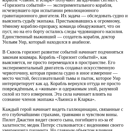
«Горизонта событий» — экспериментального корабля,
исчезнувшего при испытании революционного
гравитационного двигателя. Их задача — обследовать судно и
выяснить судьбу экипажа. Пристыковавшись к огромному,
тёмному кораблю-призраку, команда обнаруживает, что он
пуст, но на его борту остались следы чудовищного насилия.
Единственный выживший — создатель корабля, доктор
Уильям Уир, который находился в анабиозе.
В Сквозь горизонт развитие событий начинает подчиняться
законам кошмара. Корабль «Горизонт событий», как
выясняется, не просто перемещался в пространстве. Его
экспериментальный двигатель создавал искусственную
червоточину, которая привела судно в иное измерение —
место чистой, бессознательной тьмы и пыток, которое Уир
интерпретирует как ад. Корабль вернулся оттуда не просто
повреждённым, а «живым» и одержимым злой, разумной
силой из того измерения. Эта сила начинает влиять на
сознание членов экипажа «Льюиса и Кларка».
Каждый герой начинает видеть галлюцинации, связанные с
его глубочайшими страхами, травмами и чувством вины.
Пилот Джастин видит своего сына, погибшего из-за её
халатности; медик Питерс сталкивается с видениями своего
умирающего пациента. Но главным объектом влияния