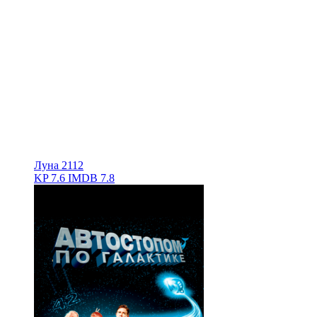
Луна 2112
KP
7.6
IMDB
7.8