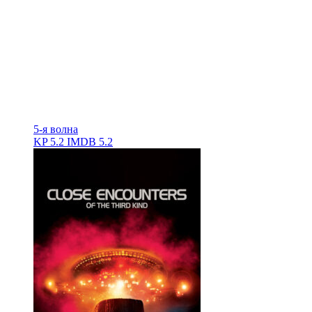
5-я волна
KP
5.2
IMDB
5.2