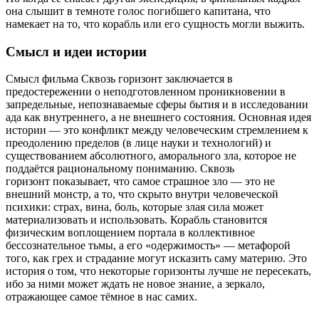
она слышит в темноте голос погибшего капитана, что
намекает на то, что корабль или его сущность могли выжить.
Смысл и идеи истории
Смысл фильма Сквозь горизонт заключается в
предостережении о неподготовленном проникновении в
запредельные, непознаваемые сферы бытия и в исследовании
ада как внутреннего, а не внешнего состояния. Основная идея
истории — это конфликт между человеческим стремлением к
преодолению пределов (в лице науки и технологий) и
существованием абсолютного, аморального зла, которое не
поддаётся рациональному пониманию. Сквозь
горизонт показывает, что самое страшное зло — это не
внешний монстр, а то, что скрыто внутри человеческой
психики: страх, вина, боль, которые злая сила может
материализовать и использовать. Корабль становится
физическим воплощением портала в коллективное
бессознательное тьмы, а его «одержимость» — метафорой
того, как грех и страдание могут исказить саму материю. Это
история о том, что некоторые горизонты лучше не пересекать,
ибо за ними может ждать не новое знание, а зеркало,
отражающее самое тёмное в нас самих.