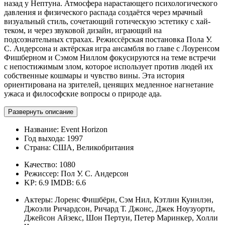
назад у Нептуна. Атмосфера нарастающего психологического
давления и физического распада создаётся через мрачный
визуальный стиль, сочетающий готическую эстетику с хай-
теком, и через звуковой дизайн, играющий на
подсознательных страхах. Режиссёрская постановка Пола У.
С. Андерсона и актёрская игра ансамбля во главе с Лоуренсом
Фишберном и Сэмом Ниллом фокусируются на теме встречи
с непостижимым злом, которое использует против людей их
собственные кошмары и чувство вины. Эта история
ориентирована на зрителей, ценящих медленное нагнетание
ужаса и философские вопросы о природе ада.
Развернуть описание
Название:
Event Horizon
Год выхода:
1997
Страна:
США, Великобритания
Качество:
1080
Режиссер:
Пол У. С. Андерсон
KP: 6.9
IMDB: 6.6
Актеры:
Лоренс Фишбёрн, Сэм Нил, Кэтлин Куинлэн,
Джоэли Ричардсон, Ричард Т. Джонс, Джек Ноузуорти,
Джейсон Айзекс, Шон Пертуи, Петер Маринкер, Холли