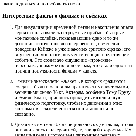
шанс подняться и попробовать снова.
Интересные факты о фильме и съёмках
Для визуализации временной петли и накопления опыта
героя использовались остроумные приёмы: быстрые
монтажные склейки, показывающие одно и то же
действие, отточенное до совершенства; изменение
поведения Кейджа в уже знакомых зрителю сценах; его
внутренние монологи, комментирующие предстоящие
события. Это создавало ощущение «прокачки»
персонажа, знакомое по видеоиграм, что стало одной из
причин популярности фильма у gamers.
Тяжёлые экзоскелеты «Жакет», в которых сражаются
солдаты, были в основном практическими костюмами,
весившими около 36 кг. Актерам, особенно Тому Крузу
и Эмили Блант, пришлось проходить интенсивную
физическую подготовку, чтобы их движения в этих
костюмах выглядели естественно и мощно, а не
скованно.
Дизайн «мимиков» был специально создан таким, чтобы
они двигались с невероятной, пугающей скоростью. Их
анимация была вдохновлена движением реальных