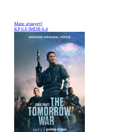
Марс атакует!
KP
6.6
IMDB
6.4