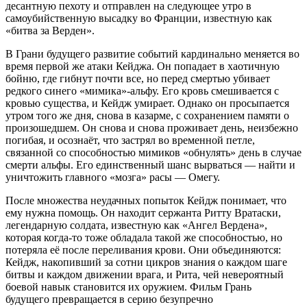
десантную пехоту и отправлен на следующее утро в
самоубийственную высадку во Франции, известную как
«битва за Верден».
В Грани будущего развитие событий кардинально меняется во
время первой же атаки Кейджа. Он попадает в хаотичную
бойню, где гибнут почти все, но перед смертью убивает
редкого синего «мимика»-альфу. Его кровь смешивается с
кровью существа, и Кейдж умирает. Однако он просыпается
утром того же дня, снова в казарме, с сохранением памяти о
произошедшем. Он снова и снова проживает день, неизбежно
погибая, и осознаёт, что застрял во временной петле,
связанной со способностью мимиков «обнулять» день в случае
смерти альфы. Его единственный шанс вырваться — найти и
уничтожить главного «мозга» расы — Омегу.
После множества неудачных попыток Кейдж понимает, что
ему нужна помощь. Он находит сержанта Ритту Вратаски,
легендарную солдата, известную как «Ангел Вердена»,
которая когда-то тоже обладала такой же способностью, но
потеряла её после переливания крови. Они объединяются:
Кейдж, накопивший за сотни цикров знания о каждом шаге
битвы и каждом движении врага, и Рита, чей невероятный
боевой навык становится их оружием. Фильм Грань
будущего превращается в серию безупречно