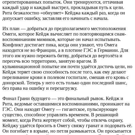
отрепетированных попыток. Они тренируются, оттачивая
каждый удар и каждый выстрел, прокладывая путь к цели.
Рита безжалостно «обнуляет» Кейджа каждый раз, когда он
допускает ошибку, заставляя его начинать с начала.
Их план — добраться до предполагаемого местоположения
Омеги, которое Кейдж вычисляет по повторяющимся снам-
воспоминаниям мимиков, которые он начал испытывать.
Конфликт достигает пика, когда они узнают, что Омега
находится не во Франции, а в плотине ГЭС в Германии. Для
этого им нужно пережить битву, добраться до вертолёта и
пересечь всю территорию, занятую врагом. В
кульминационной попытке им почти удаётся достичь цели, но
Кейдж теряет свою способность после того, как ему делают
переливание крови в полевом госпитале, смешав его кровь с
донорской. Теперь у него есть только один последний шанс,
без права на ошибку и перезагрузку.
Финал Грани будущего — это финальный рывок. Кейдж и
Рита, ведомые оставшимися воспоминаниями, проникают на
ГЭС. Они находят Омегу — гигантское, пульсирующее
существо, способное управлять временем. В решающий
момент, когда Рита жертвует собой, чтобы отвлечь охрану,
Кейджу удаётся бросить в Омегу связку гранат и подорвать её.
Он погибает в взрыве, но петля размыкается. Он просыпается