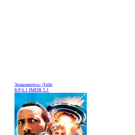
Знакомьтесь: Дэйв
KP
6.1
IMDB
5.1