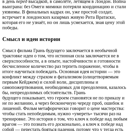
в день
перед
высадкой, в самолёте, летящем в Лондон. Война
выиграна: без Омеги мимики потеряли координацию и стали
уязвимы. В финальных кадрах он, уже простой солдат,
встречает в лондонских казармах живую Рита Вратаски,
которая его не узнаёт, но он лишь усмехается, зная цену этой
победы.
Смысл и идеи истории
Смысл фильма Грань будущего заключается в необычной
трактовке идеи о том, что истинная сила заключается не в
сверхспособности, а в опыте, настойчивости и готовности
бесчисленное количество раз терпеть поражение, чтобы в
итоге научиться побеждать. Основная идея истории — это
конфликт между страхом и фатализмом (олицетворяемым
первым Кейджем) и силой воли, дисциплины и
самопожертвования, необходимых для преодоления, казалось
бы, непреодолимых обстоятельств. Грань
будущего показывает, что героем становятся не по приказу и
не по желанию, а через бесконечную череду проб, ошибок и
лишений. Фильм метафорически говорит о цене мастерства:
чтобы стать непобедимым, нужно «умереть» тысячи раз на
тренировке. Это история о том, что ключ к победе над любым
врагом — это познать его досконально, а ключ к победе над
собой — перестать бояться падения, потому что у тегда есть