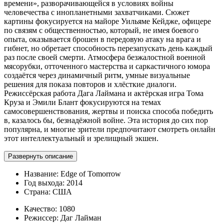
времени», разворачивающейся в условиях войны
человечества с инопланетными захватчиками. Сюжет
картины фокусируется на майоре Уильяме Кейдже, офицере
по связям с общественностью, который, не имея боевого
опыта, оказывается брошен в передовую атаку на врага и
гибнет, но обретает способность перезапускать день каждый
раз после своей смерти. Атмосфера безжалостной военной
мясорубки, отточенного мастерства и саркастичного юмора
создаётся через динамичный ритм, умные визуальные
решения для показа повторов и хлёсткие диалоги.
Режиссёрская работа Дага Лаймана и актёрская игра Тома
Круза и Эмили Блант фокусируются на темах
самосовершенствования, жертвы и поиска способа победить
в, казалось бы, безнадёжной войне. Эта история до сих пор
популярна, и многие зрители предпочитают смотреть онлайн
этот интеллектуальный и зрелищный экшен.
Развернуть описание
Название:
Edge of Tomorrow
Год выхода:
2014
Страна:
США
Качество:
1080
Режиссер:
Даг Лайман