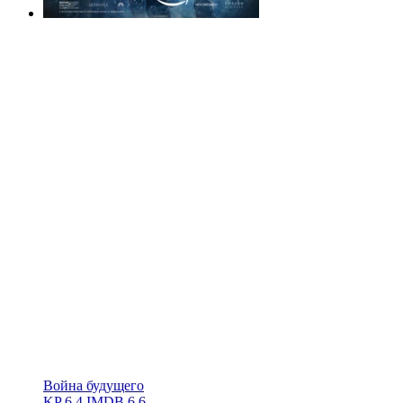
Война будущего
KP
6.4
IMDB
6.6