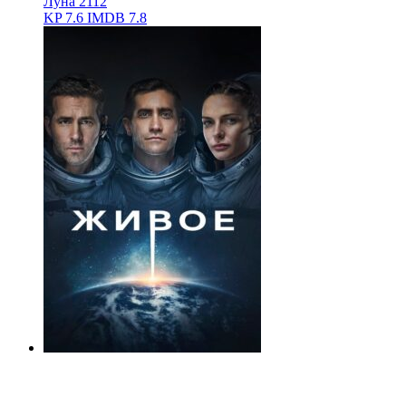
Луна 2112
KP
7.6
IMDB
7.8