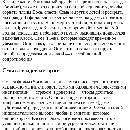
Кэсси, Эван и её школьный друг Бен Пэриш (теперь — солдат
«Зомби»), также находящийся на базе, объединяются, чтобы
сорвать планы Воса, спасти Сэма и других детей и раскрыть
им правду. В финальной схватке на базе им удаётся поднять
восстание и сбежать. Эван жертвует собой, чтобы задержать
силы «Других», дав Кэсси и детям время уйти. Финал 5-й
волны показывает небольшую группу выживших подростков,
включая Кэсси, Сэма и Бена, которые находят временное
убежище. Они знают, что война не окончена, но теперь у них
есть правда и друг друга. Они готовятся дать отпор, став
новой, непредсказуемой силой — шестой волной
сопротивления.
Смысл и идеи истории
Смысл фильма 5-я волна заключается в исследовании того,
как можно манипулировать самыми базовыми человеческими
инстинктами — страхом и доверием — чтобы добиться
полного уничтожения. Основная идея истории — это
конфликт между слепым подчинением системе (даже
губительной), представленной полковником Восом, и силой
индивидуального выбора, любви и эмпатии, которые
олицетворяют Кэсси и Эван. 5-я волна показывает, что в
условиях апокалипсиса главной угрозой может стать не
внешний враг, а потеря способности видеть человечность в