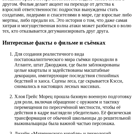
другом. Фильм делает акцент на переходе от детства к
взрослой ответственности: подростки вынуждены стать
солдатами, лидерами и спасителями в мире, где взрослые либо
мертвы, либо предали их. Это история о том, что даже самая
хитрая и могущественная волна атаки может разбиться о волю
тех, кто отказывается дегуманизировать друг друга.
Интересные факты о фильме и съёмках
Для создания реалистичного вида
постапокалиптического мира съёмки проходили в
Атланте, штат Джорджия, где были заблокированы
целые кварталы и задействованы масштабные
декорации, имитирующие последствия стихийных
бедствий и хаоса. Сцены леса, где скрывается Кэсси,
снимались в настоящих лесных массивах.
Хлоя Грейс Морец прошла базовую военную подготовку
для роли, включая обращение с оружием и тактику
перемещения по пересечённой местности, чтобы её
действия в кадре выглядели убедительно. Её физическая
трансформация от обычной школьницы до решительной
выживальщицы была важной частью персонажа.
Дизайн «Материнского корабля» и технологий