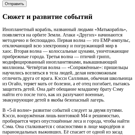
Сюжет и развитие событий
Инопланетный корабль, названный людьми «Матькорабль»,
появляется на орбите Земли. Атаки «Других» начинаются
методично и беспощадно. Первая волна — это EMP-импульс,
отключающий всю электронику и погружающий мир в
хаос. Вторая волна — колоссальные цунами, уничтожающие
прибрежные города. Третья волна — птичий грипп,
модифицированный инопланетянами, выкашивающий
миллионы. Четвёртая волна — «Сопряжённые»: пришельцы
научились вселяться в тела людей, делая невозможным
отличить друга от врага. Кэсси Салливан, обычная школьница
из Огайо, теряет мать от болезни, а её отец погибает, пытаясь
защитить детей. Она даёт обещание младшему брату Сэму
найти его после того, как их разлучают военные,
эвакуирующие детей в якобы безопасный лагерь.
В «5-й волне» развитие событий следует за двумя путями.
Кэсси, вооружённая лишь винтовкой M4 и решимостью,
пробирается через опустошённые леса и города, чтобы найти
Сэма. Она сталкивается с опасностями в лице мародёров и
параноидальных выживших. Её спасает от одной из засад