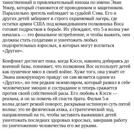
таинственный и привлекательный юноша по имени Эван
Уокер, который становится её проводником и защитником.
Параллельно зритель наблюдает за судьбой Сэма. Его и
других детей забирают в строго охраняемый лагерь, где
остатки армии США под командованием полковника Воса
готовят подростков к борьбе. Их убеждают, что 5-я волна уже
началась — это финальное истребление, и чтобы выжить, они
должны стать солдатами и уничтожать любых
подозрительных взрослых, в которых могут вселиться
«Другие».
Конфликт достигает пика, когда Кэсси, наконец добираясь до
военной базы, понимает, что полковник Вос использует детей
как пушечное мясо в своей войне. Хуже того, она узнаёт от
Эвана шокирующую правду: он сам является одним из
«Других», но тем редким экземпляром, который развил в себе
человеческие эмоции и сострадание и теперь сражается
против своей собственной расы. Его любовь к Кэсси —
реальна, и он хо помочь ей спасти брата. Фильм 5-я
волна делает резкий поворот, раскрывая истинную суть пятой
волны: это не физическая атака, а стратегический ход,
направленный на то, чтобы заставить выживших детей
уничтожать последних здоровых взрослых, завершив работу
по уничтожению человечества его же руками.