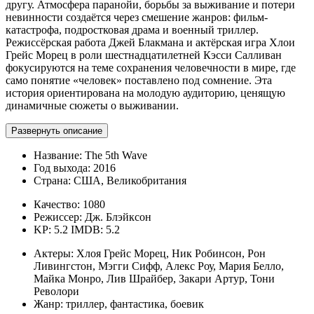
другу. Атмосфера паранойи, борьбы за выживание и потери
невинности создаётся через смешение жанров: фильм-
катастрофа, подростковая драма и военный триллер.
Режиссёрская работа Джей Блакмана и актёрская игра Хлои
Грейс Морец в роли шестнадцатилетней Кэсси Салливан
фокусируются на теме сохранения человечности в мире, где
само понятие «человек» поставлено под сомнение. Эта
история ориентирована на молодую аудиторию, ценящую
динамичные сюжеты о выживании.
Развернуть описание
Название:
The 5th Wave
Год выхода:
2016
Страна:
США, Великобритания
Качество:
1080
Режиссер:
Дж. Блэйксон
KP: 5.2
IMDB: 5.2
Актеры:
Хлоя Грейс Морец, Ник Робинсон, Рон
Ливингстон, Мэгги Сифф, Алекс Роу, Мария Белло,
Майка Монро, Лив Шрайбер, Закари Артур, Тони
Револори
Жанр:
триллер, фантастика, боевик