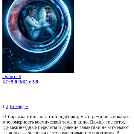
Орбита 9
KP:
5.8
IMDb:
5.9
1
2
Вперед »
Отбирая картины для этой подборки, мы стремились показать
многомерность космической темы в кино. Важны те ленты,
где межзвездные перелеты и далекие галактики не затмевают
главного — человека с его сомнениями и открытиями. В