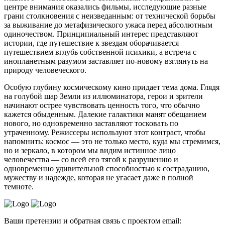
центре внимания оказались фильмы, исследующие разные
грани столкновения с неизведанным: от технической борьбы
за выживание до метафизического ужаса перед абсолютным
одиночеством. Принципиальный интерес представляют
истории, где путешествие к звездам оборачивается
путешествием вглубь собственной психики, а встреча с
инопланетным разумом заставляет по-новому взглянуть на
природу человеческого.
Особую глубину космическому кино придает тема дома. Глядя
на голубой шар Земли из иллюминатора, герои и зрители
начинают острее чувствовать ценность того, что обычно
кажется обыденным. Далекие галактики манят обещанием
нового, но одновременно заставляют тосковать по
утраченному. Режиссеры используют этот контраст, чтобы
напомнить: космос — это не только место, куда мы стремимся,
но и зеркало, в котором мы видим истинное лицо
человечества — со всей его тягой к разрушению и
одновременно удивительной способностью к состраданию,
мужеству и надежде, которая не угасает даже в полной
темноте.
Ваши претензии и обратная связь с проектом email: