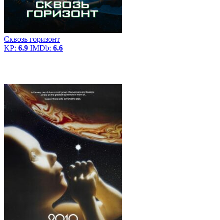
Сквозь горизонт
KP:
6.9
IMDb:
6.6