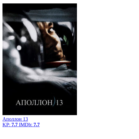
Аполлон 13
KP:
7.7
IMDb:
7.7