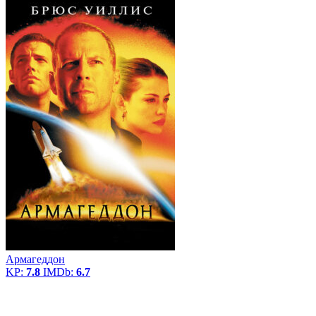
Армагеддон
KP:
7.8
IMDb:
6.7