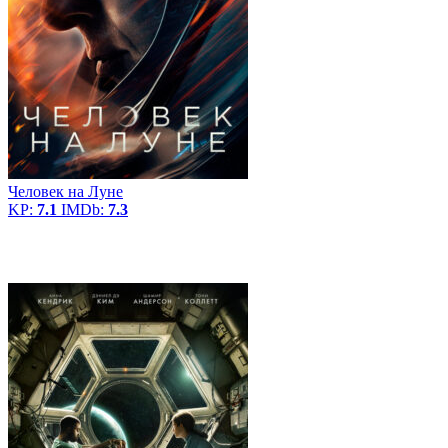
Человек на Луне
KP:
7.1
IMDb:
7.3