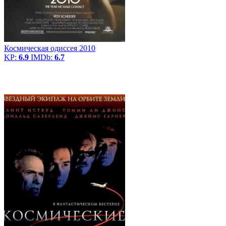
Космическая одиссея 2010
KP:
6.9
IMDb:
6.7