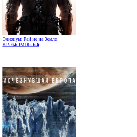
Элизиум: Рай не на Земле
KP:
6.6
IMDb:
6.6