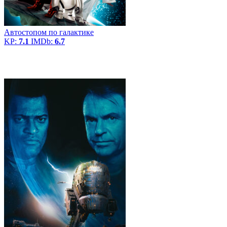
Автостопом по галактике
KP:
7.1
IMDb:
6.7