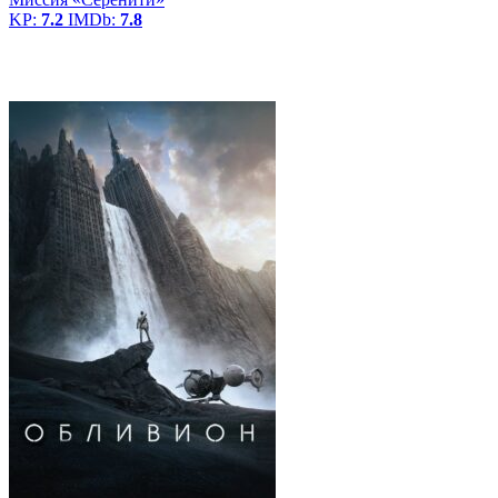
KP:
7.2
IMDb:
7.8