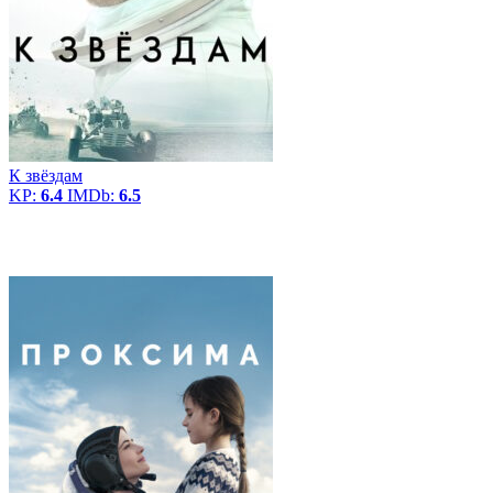
К звёздам
KP:
6.4
IMDb:
6.5