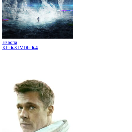
Европа
KP:
6.3
IMDb:
6.4