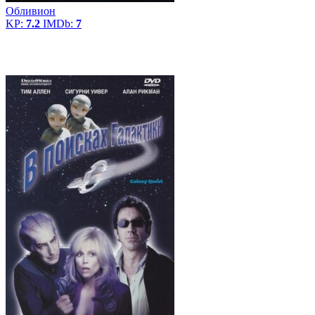
Обливион
KP:
7.2
IMDb:
7