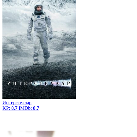
Интерстеллар
KP:
8.7
IMDb:
8.7