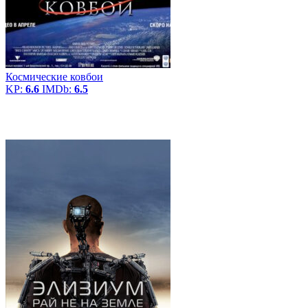
Космические ковбои
KP:
6.6
IMDb:
6.5