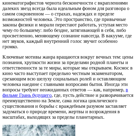
кинематографистов чернота бесконечности с вкраплениями
далеких звезд всегда была идеальным фоном для разговора о
самом сокровенном — о страхах, надеждах и пределе
возможностей человека. Это пространство, где привычные
законы физики и морали перестают работать, уступая место
чему-то большему: либо бездне, затягивающей в себя, либо
просветлению, меняющему сознание навсегда. В вакууме, где
нет звуков, каждый внутренний голос звучит особенно
громко.
Ключевые мотивы жанра вращаются вокруг вечных тем: цены
познания, хрупкости жизни за пределами родной планеты и
ответственности за те миры, которые мы открываем. Космос в
кино часто выступает предельно честным экзаменатором,
срезающим всю шелуху социальных ролей и оставляющим
человека наедине с главными вопросами бытия. Иногда эти
вопросы требуют неожиданных ответов — как, например,
в
фильме Грань будущего
, где, пусть действие и разворачивается
преимущественно на Земле, сама логика циклического
существования и борьбы с враждебным разумом заставляет
задуматься о природе времени, жертвы и возрождения в
масштабах, выходящих за пределы планетарных.