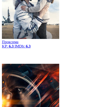
Проксима
KP:
6.3
IMDb:
6.3