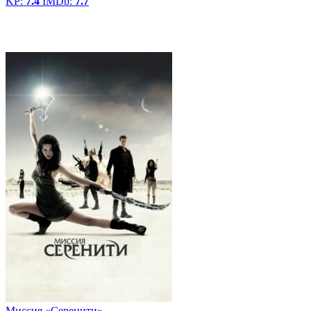
KP:
7.4
IMDb:
7.7
Миссия «Серенити»