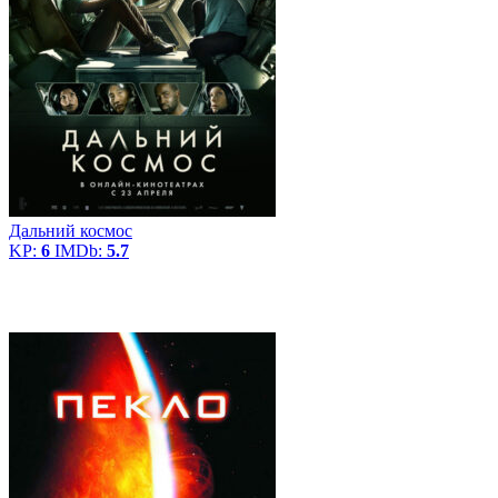
Дальний космос
KP:
6
IMDb:
5.7