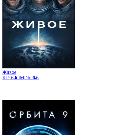
Живое
KP:
6.6
IMDb:
6.6