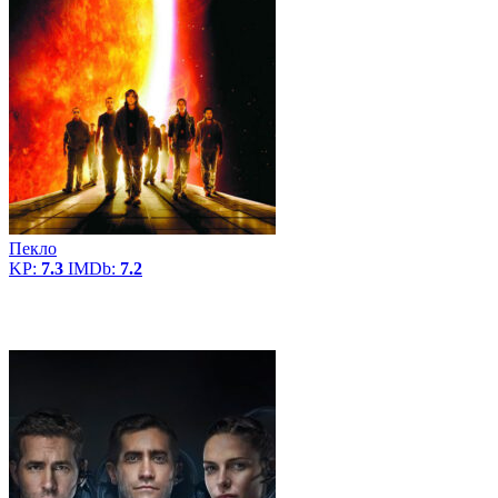
Пекло
KP:
7.3
IMDb:
7.2