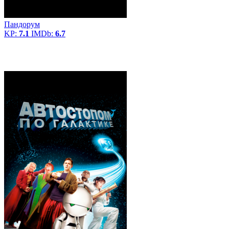
Пандорум
KP:
7.1
IMDb:
6.7