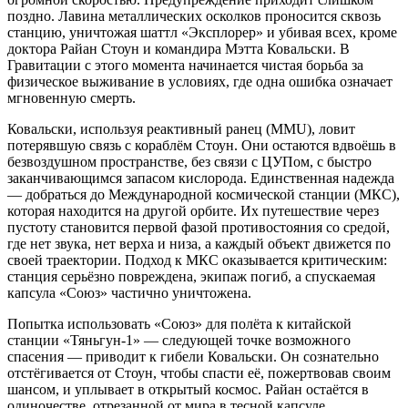
поздно. Лавина металлических осколков проносится сквозь
станцию, уничтожая шаттл «Эксплорер» и убивая всех, кроме
доктора Райан Стоун и командира Мэтта Ковальски. В
Гравитации с этого момента начинается чистая борьба за
физическое выживание в условиях, где одна ошибка означает
мгновенную смерть.
Ковальски, используя реактивный ранец (MMU), ловит
потерявшую связь с кораблём Стоун. Они остаются вдвоёшь в
безвоздушном пространстве, без связи с ЦУПом, с быстро
заканчивающимся запасом кислорода. Единственная надежда
— добраться до Международной космической станции (МКС),
которая находится на другой орбите. Их путешествие через
пустоту становится первой фазой противостояния со средой,
где нет звука, нет верха и низа, а каждый объект движется по
своей траектории. Подход к МКС оказывается критическим:
станция серьёзно повреждена, экипаж погиб, а спускаемая
капсула «Союз» частично уничтожена.
Попытка использовать «Союз» для полёта к китайской
станции «Тяньгун-1» — следующей точке возможного
спасения — приводит к гибели Ковальски. Он сознательно
отстёгивается от Стоун, чтобы спасти её, пожертвовав своим
шансом, и уплывает в открытый космос. Райан остаётся в
одиночестве, отрезанной от мира в тесной капсуле,