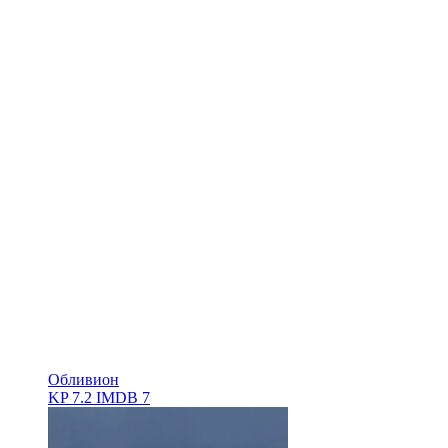
Обливион
KP
7.2
IMDB
7