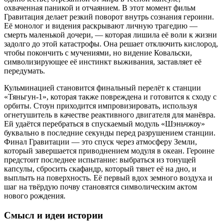
охваченная паникой и отчаянием. В этот момент фильм
Гравитация делает резкий поворот внутрь сознания героини.
Её монолог и видения раскрывают личную трагедию —
смерть маленькой дочери, — которая лишила её воли к жизни
задолго до этой катастрофы. Она решает отключить кислород,
чтобы покончить с мучениями, но видение Ковальски,
символизирующее её инстинкт выживания, заставляет её
передумать.
Кульминацией становится финальный перелёт к станции
«Тяньгун-1», которая также повреждена и готовится к сходу с
орбиты. Стоун приходится импровизировать, используя
огнетушитель в качестве реактивного двигателя для манёвра.
Ей удаётся перебраться в спускаемый модуль «Шэньчжоу»
буквально в последние секунды перед разрушением станции.
Финал Гравитации — это спуск через атмосферу Земли,
который завершается приводнением модуля в океан. Героине
предстоит последнее испытание: выбраться из тонущей
капсулы, сбросить скафандр, который тянет её на дно, и
выплыть на поверхность. Её первый вдох земного воздуха и
шаг на твёрдую почву становятся символическим актом
нового рождения.
Смысл и идеи истории