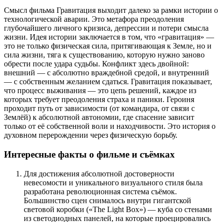
Смысл фильма Гравитация выходит далеко за рамки истории о
технологической аварии. Это метафора преодоления
глубочайшего личного кризиса, депрессии и потери смысла
жизни. Идея истории заключается в том, что «гравитация» —
это не только физическая сила, притягивающая к Земле, но и
сила жизни, тяга к существованию, которую нужно заново
обрести после удара судьбы. Конфликт здесь двойной:
внешний — с абсолютно враждебной средой, и внутренний
— с собственным желанием сдаться. Гравитация показывает,
что процесс выживания — это цепь решений, каждое из
которых требует преодоления страха и паники. Героиня
проходит путь от зависимости (от командира, от связи с
Землёй) к абсолютной автономии, где спасение зависит
только от её собственной воли и находчивости. Это история о
духовном перерождении через физическую борьбу.
Интересные факты о фильме и съёмках
Для достижения абсолютной достоверности
невесомости и уникального визуального стиля была
разработана революционная система съёмок.
Большинство сцен снималось внутри гигантской
световой коробки («The Light Box») — куба со стенами
из светодиодных панелей, на которые проецировались