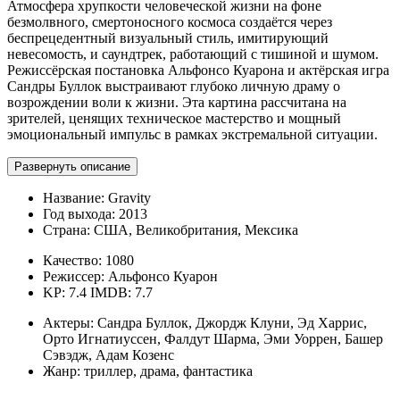
Атмосфера хрупкости человеческой жизни на фоне
безмолвного, смертоносного космоса создаётся через
беспрецедентный визуальный стиль, имитирующий
невесомость, и саундтрек, работающий с тишиной и шумом.
Режиссёрская постановка Альфонсо Куарона и актёрская игра
Сандры Буллок выстраивают глубоко личную драму о
возрождении воли к жизни. Эта картина рассчитана на
зрителей, ценящих техническое мастерство и мощный
эмоциональный импульс в рамках экстремальной ситуации.
Развернуть описание
Название:
Gravity
Год выхода:
2013
Страна:
США, Великобритания, Мексика
Качество:
1080
Режиссер:
Альфонсо Куарон
KP: 7.4
IMDB: 7.7
Актеры:
Сандра Буллок, Джордж Клуни, Эд Харрис,
Орто Игнатиуссен, Фалдут Шарма, Эми Уоррен, Башер
Сэвэдж, Адам Козенс
Жанр:
триллер, драма, фантастика