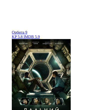
Орбита 9
KP
5.8
IMDB
5.9