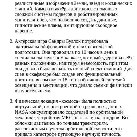
реалистичные изображения Земли, звёзд и космических
станций. Камера и актёры двигались с помощью
сложной системы подвесов и роботизированных
манипуляторов, что позволило создать длинные,
гипнотические планы, имитирующие свободное
парение.
Актёрская игра Сандры Буллок потребовала
экстремальной физической и психологической
подготовки. Она проводила по 10 часов в день в
специальном железном каркасе, который удерживал её в
разных положениях, имитируя невесомость, при этом
она должна была выражать полный спектр эмоций. Для
сцен в скафандре был создан его функциональный
прототип весом около 18 кг, с работающей системой
освещения и вентиляции, что делало съёмки физически
изнурительными.
Физическая локация «космоса» была полностью
виртуальной, но построенной на реальных данных.
NASA консультировало создателей по орбитальной
механике, устройству МКС, шаттла и скафандров. Все
обломки двигались по точным траекториям,
рассчитанным с учётом орбитальной скорости, что
придало катастрофе пугающую научную точность.