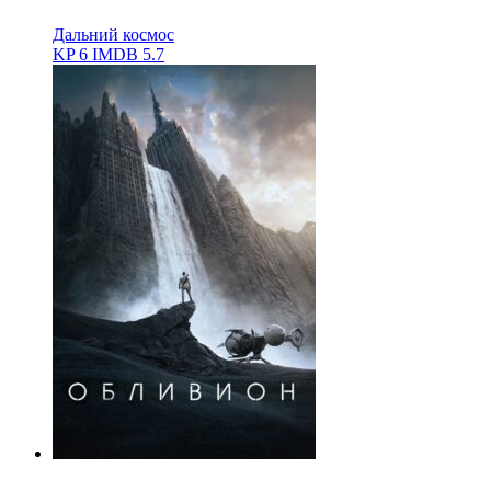
Дальний космос
KP
6
IMDB
5.7