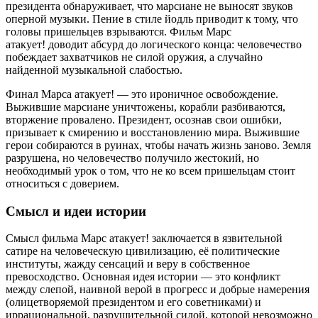
президента обнаруживает, что марсиане не выносят звуков
оперной музыки. Пение в стиле йодль приводит к тому, что
головы пришельцев взрываются. Фильм Марс
атакует! доводит абсурд до логического конца: человечество
побеждает захватчиков не силой оружия, а случайно
найденной музыкальной слабостью.
Финал Марса атакует! — это ироничное освобождение.
Выжившие марсиане уничтожены, корабли разбиваются,
вторжение провалено. Президент, осознав свои ошибки,
призывает к смирению и восстановлению мира. Выжившие
герои собираются в руинах, чтобы начать жизнь заново. Земля
разрушена, но человечество получило жестокий, но
необходимый урок о том, что не ко всем пришельцам стоит
относиться с доверием.
Смысл и идеи истории
Смысл фильма Марс атакует! заключается в язвительной
сатире на человеческую цивилизацию, её политические
институты, жажду сенсаций и веру в собственное
превосходство. Основная идея истории — это конфликт
между слепой, наивной верой в прогресс и добрые намерения
(олицетворяемой президентом и его советниками) и
иррациональной, разрушительной силой, которой невозможно