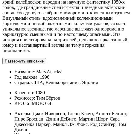
яркий калейдоскоп пародии на научную фантастику 1950-х
годов, где грандиозные спецэффекты и звёздный актёрский
состав соседствуют с чёрным юмором и откровенным трэшем.
Визуальный стиль, вдохновлённый коллекционными
карточками и низкобюджетными фильмами ужасов, создаёт
уникальное зрелище, где марсиане выглядят одновременно
карикатурно-смешными и по-настоящему опасными. Эта
история ориентирована на зрителей, ценящих саркастичный
юмор и нестандартный взгляд на тему вторжения
инопланетян.
Развернуть описание
Название:
Mars Attacks!
Год выхода:
1996
Страна:
США, Великобритания, Япония
Качество:
1080
Режиссер:
Тим Бёртон
KP: 6.6
IMDB: 6.4
Актеры:
Джек Николсон, Гленн Клоуз, Аннетт Бенинг,
Пирс Броснан, Дэнни ДеВито, Мартин Шорт, Сара
Джессика Паркер, Майкл Дж. Фокс, Род Стайгер, Том
Джонс