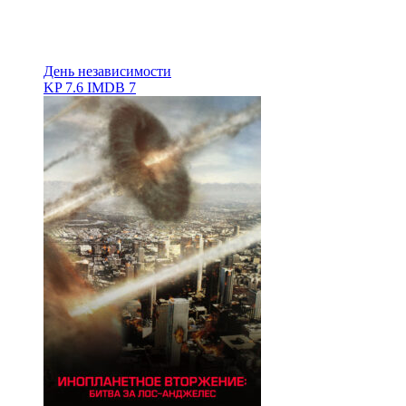
День независимости
KP
7.6
IMDB
7