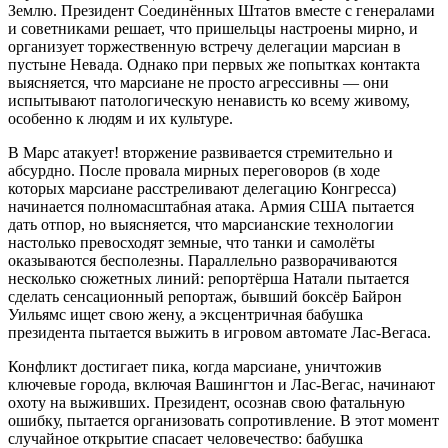
Землю. Президент Соединённых Штатов вместе с генералами
и советниками решает, что пришельцы настроены мирно, и
организует торжественную встречу делегации марсиан в
пустыне Невада. Однако при первых же попытках контакта
выясняется, что марсиане не просто агрессивны — они
испытывают патологическую ненависть ко всему живому,
особенно к людям и их культуре.
В Марс атакует! вторжение развивается стремительно и
абсурдно. После провала мирных переговоров (в ходе
которых марсиане расстреливают делегацию Конгресса)
начинается полномасштабная атака. Армия США пытается
дать отпор, но выясняется, что марсианские технологии
настолько превосходят земные, что танки и самолёты
оказываются бесполезны. Параллельно разворачиваются
несколько сюжетных линий: репортёрша Натали пытается
сделать сенсационный репортаж, бывший боксёр Байрон
Уильямс ищет свою жену, а эксцентричная бабушка
президента пытается выжить в игровом автомате Лас-Вегаса.
Конфликт достигает пика, когда марсиане, уничтожив
ключевые города, включая Вашингтон и Лас-Вегас, начинают
охоту на выживших. Президент, осознав свою фатальную
ошибку, пытается организовать сопротивление. В этот момент
случайное открытие спасает человечество: бабушка