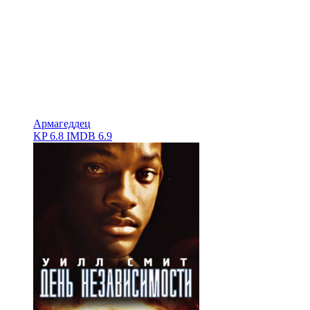
Армагеддец
KP
6.8
IMDB
6.9