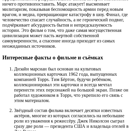
ничего противопоставить. Марс атакует! высмеивает
милитаризм, показывая беспомощность армии перед новым
врагом, и медиа, превращающие катастрофу в шоу. Финал, где
человечество спасает случайность, а не героический подвиг,
подчёркивает абсурдность бытия и непредсказуемость
истории. Это фильм о том, что даже самая могущественная
цивилизация может пасть жертвой собственной
самоуверенности, а спасение иногда приходит из самых
неожиданных источников.
Интересные факты о фильме и съёмках
Дизайн марсиан был основан на культовых
коллекционных карточках 1962 года, выпущенных
компанией Topps. Тим Бёртон, будучи ребёнком,
коллекционировал эти карточки и всегда мечтал
перенести этих персонажей на большой экран. Позже он
работал художником в Topps, что укрепило его связь с
этим материалом.
Звёздный состав фильма включает десятки известных
актёров, многие из которых согласились на небольшие
роли из уважения к режиссёру. Джек Николсон сыграл
сразу две роли — президента США и владельца отелей в