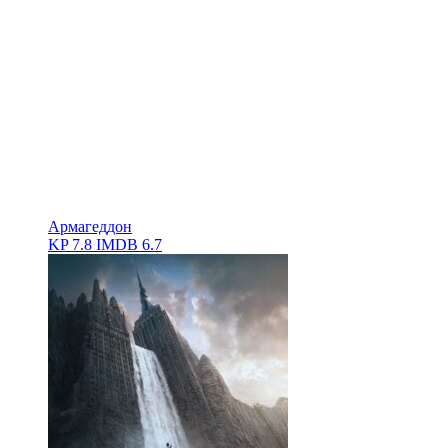
Армагеддон
KP
7.8
IMDB
6.7