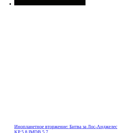
Инопланетное вторжение: Битва за Лос-Анджелес
KP
5.8
IMDB
5.7