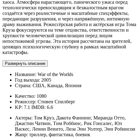
хаоса. Атмосфера нарастающего, панического ужаса перед
технологически превосходящим и безжалостным врагом
создаётся через реалистичные и масштабные спецэффекты,
передающие разрушения, и через напряжённую, интимную
драму выживания. Режиссёрская работа и актёрская игра Тома
Круза фокусируются на теме отцовства, ответственности и
хрупкости человеческой цивилизации перед лицом
непостижимой угрозы. Эта история рассчитана на зрителей,
ценящих психологическую глубину в рамках масштабной
катастрофы.
Развернуть описание
Название:
War of the Worlds
Год выхода:
2005
Страна:
США, Канада, Япония
Качество:
1080
Режиссер:
Стивен Спилберг
KP: 7.1
IMDB: 6.6
Актеры:
Том Круз, Дакота Фаннинг, Миранда Отто,
Джастин Чатвин, Тим Роббинс, Рик Гонсалес, Юл
Васкес, Ленни Венито, Лиза Энн Уолтер, Энн Робинсон
Жанр:
триллер, фантастика, боевик