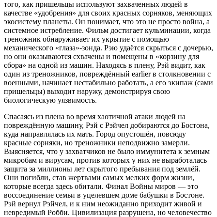
того, как пришельцы используют захваченных людей в
качестве «удобрения» для своих красных сорняков, меняющих
экосистему планеты. Он понимает, что это не просто война, а
системное истребление. Фильм достигает кульминации, когда
треножник обнаруживает их укрытие с помощью
механического «глаза»-зонда. Рэю удаётся скрыться с дочерью,
но они оказываются схвачены и помещены в «корзину для
сбора» на одной из машин. Находясь в плену, Рэй видит, как
один из треножников, повреждённый earlier в столкновении с
военными, начинает нестабильно работать, а его экипаж (сами
пришельцы) выходит наружу, демонстрируя свою
биологическую уязвимость.
Спасаясь из плена во время хаотичной атаки людей на
повреждённую машину, Рэй с Рэйчел добираются до Бостона,
куда направлялась их мать. Город опустошён, повсюду
красные сорняки, но треножники неподвижно замерли.
Выясняется, что у захватчиков не было иммунитета к земным
микробам и вирусам, против которых у них не выработалась
защита за миллионы лет скрытого пребывания под землёй.
Они погибли, став жертвами самых мелких форм жизни,
которые всегда здесь обитали. Финал Войны миров — это
воссоединение семьи в уцелевшем доме бабушки в Бостоне.
Рэй вернул Рэйчел, и к ним неожиданно приходит живой и
невредимый Робби. Цивилизация разрушена, но человечество