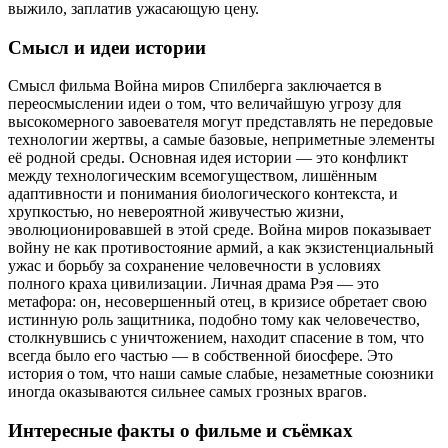
выжило, заплатив ужасающую цену.
Смысл и идеи истории
Смысл фильма Война миров Спилберга заключается в
переосмыслении идеи о том, что величайшую угрозу для
высокомерного завоевателя могут представлять не передовые
технологии жертвы, а самые базовые, неприметные элементы
её родной среды. Основная идея истории — это конфликт
между технологическим всемогуществом, лишённым
адаптивности и понимания биологического контекста, и
хрупкостью, но невероятной живучестью жизни,
эволюционировавшей в этой среде. Война миров показывает
войну не как противостояние армий, а как экзистенциальный
ужас и борьбу за сохранение человечности в условиях
полного краха цивилизации. Личная драма Рэя — это
метафора: он, несовершенный отец, в кризисе обретает свою
истинную роль защитника, подобно тому как человечество,
столкнувшись с уничтожением, находит спасение в том, что
всегда было его частью — в собственной биосфере. Это
история о том, что наши самые слабые, незаметные союзники
иногда оказываются сильнее самых грозных врагов.
Интересные факты о фильме и съёмках