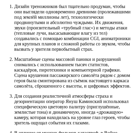
Дизайн треножников был тщательно продуман, чтобы
они выглядели одновременно древними (пролежавшими
под землёй миллионы лет), технологически
продвинутыми и абсолютно чуждыми. Их движения,
звуки (пронзительный «трубный глас») и методы атаки
(тепловые лучи, высасывающие влагу из тел)
создавались с помощью комбинации CGI, аниматроники
для крупных планов и сложной работы со звуком, чтобы
вызвать у зрителя первобытный страх.
Масштабные сцены массовой паники и разрушений
снимались с использованием тысяч статистов,
каскадёров, пиротехники и компьютерной графики.
Сцена крушения пассажирского самолёта рядом с домом
героя была смонтирована из съёмок настоящего каркаса
самолёта, сброшенного с высоты, и цифровых эффектов.
Для создания реалистичной атмосферы страха и
дезориентации оператор Януш Каминский использовал
специфическую цветовую палитру (приглушённые,
землистые тона) и динамичную, иногда «дрожащую»
камеру, которая находилась на уровне глаз героев, чтобы
зритель ощущал события их глазами.
В отличие от многих фильмов-катастроф, в Войне