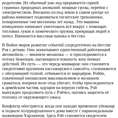
родителям. Их обычный уик-энд прерывается серией
странных природных аномалий: мощные грозы, перебои с
электричеством. Внезапно из-под земли в самом центре их
района начинают подниматься гигантские треножники,
похороненные там миллионы лет назад. Эти машины
немедленно начинают уничтожать всё вокруг с помощью
тепловых луков и химического оружия, превращая людей в
пепел. Начинается массовая паника и бегство.
В Войне миров развитие событий сосредоточено на бегстве
Рэя с детьми. Они захватывают единственный работающий
автомобиль — минивэн механика — и присоединяются к
потоку беженцев, пытающихся покинуть зону боевых
действий. Их путь — это череда кошмаров: они становятся
свидетелями крушения пассажирского самолёта, сталкиваются
с обезумевшей толпой, отбиваются от мародёров. Робби,
охваченный юношеским максимализмом и желанием
сражаться, вопреки воле отца убегает, чтобы присоединиться
к армейским частям, идущим на верную гибель. Рэй
вынужден продолжить путь с Рэйчел, пытаясь защитить её
психику от окружающего ужаса.
Конфлитр обостряется, когда они находят временное убежище
в подвале полуразрушенного дома вместе с параноидальным
выжившим Харланном. Здесь Рэй становится свидетелем