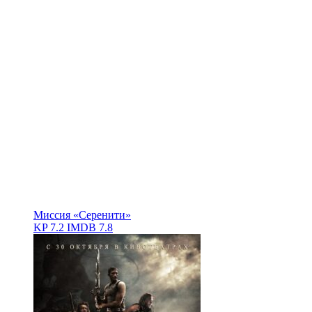
Миссия «Серенити»
KP
7.2
IMDB
7.8