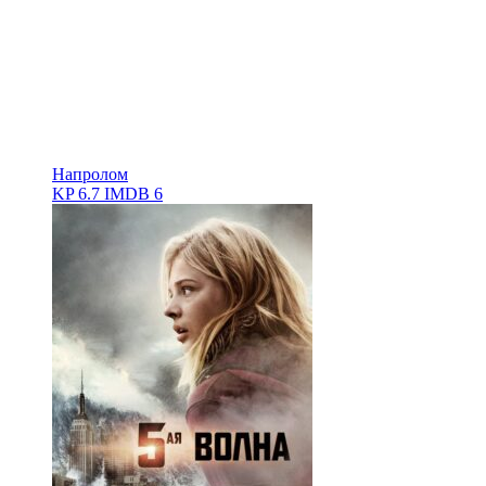
Напролом
KP
6.7
IMDB
6